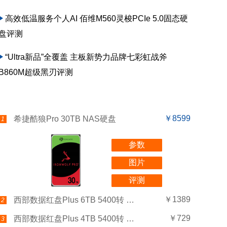
高效低温服务个人AI 佰维M560灵梭PCIe 5.0固态硬
盘评测
“Ultra新品”全覆盖 主板新势力品牌七彩虹战斧
B860M超级黑刃评测
￥8599
希捷酷狼Pro 30TB NAS硬盘
1
参数
图片
评测
￥1389
西部数据红盘Plus 6TB 5400转 256MB SATA3(WD60EFPX)
2
￥729
西部数据红盘Plus 4TB 5400转 256MB SATA3(WD40EFPX)
3