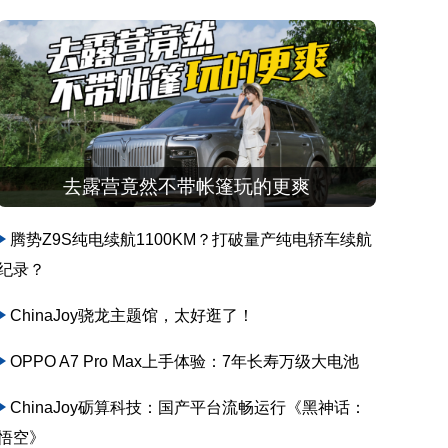
去露营竟然不带帐篷玩的更爽
腾势Z9S纯电续航1100KM？打破量产纯电轿车续航
纪录？
ChinaJoy骁龙主题馆，太好逛了！
OPPO A7 Pro Max上手体验：7年长寿万级大电池
ChinaJoy砺算科技：国产平台流畅运行《黑神话：
悟空》