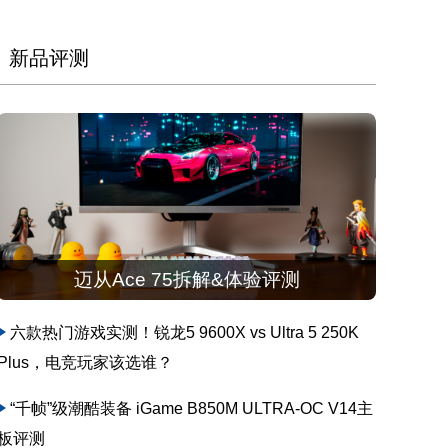
新品评测
迈从Ace 75拆解&体验评测
六款热门游戏实测！锐龙5 9600X vs Ultra 5 250K
Plus，电竞玩家该选谁？
“千帧”级潮酷装备 iGame B850M ULTRA-OC V14主
板评测