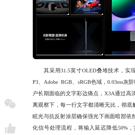
其采用31.5英寸OLED叠堆技术，实现4K 2
P3、Adobe RGB、sRGB色域，0.0
户长期面临的文字彩边痛点，X3A通过高
离观察下，每一行文字都清晰无比，彻底解
眩光与抗反射涂层确保强光下画面暗部依然
化信号处理流程，将输入延迟降低50%，