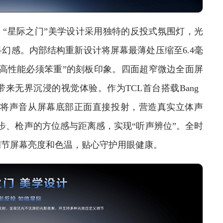
“星际之门”美学设计采用独特的反投式氛围灯，光
幻感。内部结构重新设计将屏幕最薄处压缩至6.4毫
高性能必须笨重”的刻板印象。四面超窄微边全面屏
来无界沉浸的视觉体验。作为TCL首台搭载Bang
统将声音从屏幕底部正面直接投射，营造真实立体声
脚步、枪声的方位感与距离感，实现“听声辨位”。全时
调节屏幕亮度和色温，贴心守护用眼健康。