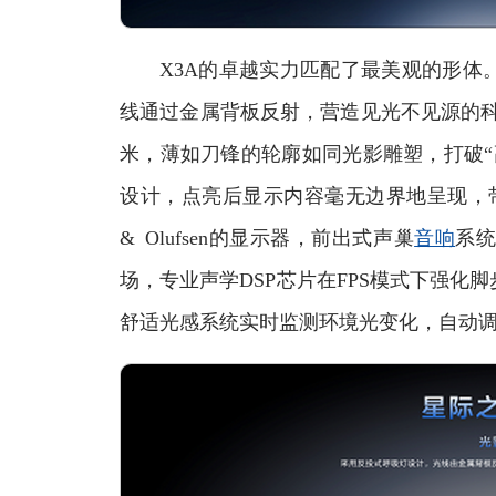
X3A的卓越实力匹配了最美观的形体。
线通过金属背板反射，营造见光不见源的科
米，薄如刀锋的轮廓如同光影雕塑，打破“
设计，点亮后显示内容毫无边界地呈现，带
& Olufsen的显示器，前出式声巢
音响
系
场，专业声学DSP芯片在FPS模式下强化
舒适光感系统实时监测环境光变化，自动