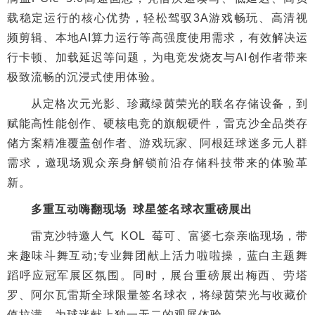
载稳定运行的核心优势，轻松驾驭3A游戏畅玩、高清视
频剪辑、本地AI算力运行等高强度使用需求，有效解决运
行卡顿、加载延迟等问题，为电竞发烧友与AI创作者带来
极致流畅的沉浸式使用体验。
从定格次元光影、珍藏绿茵荣光的联名存储设备，到
赋能高性能创作、硬核电竞的旗舰硬件，雷克沙全品类存
储方案精准覆盖创作者、游戏玩家、阿根廷球迷多元人群
需求，邀现场观众亲身解锁前沿存储科技带来的体验革
新。
多重互动嗨翻现场 球星签名球衣重磅展出
雷克沙特邀人气 KOL 莓可、富婆七奈亲临现场，带
来趣味斗舞互动;专业舞团献上活力啦啦操，蓝白主题舞
蹈呼应冠军展区氛围。同时，展台重磅展出梅西、劳塔
罗、阿尔瓦雷斯全球限量签名球衣，将绿茵荣光与收藏价
值拉满，为球迷献上独一无二的观展体验。