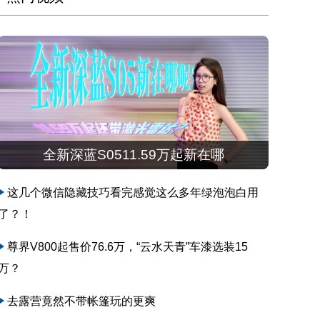
全新深蓝S0511.59万起新在哪
这几个微信隐藏技巧看完感觉这么多年绿泡泡白用
了？！
尊界V800起售价76.6万，“云水天青”车漆选装15
万？
去露营竟然不带帐篷玩的更爽