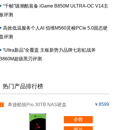
“千帧”级潮酷装备 iGame B850M ULTRA-OC V14主
板评测
高效低温服务个人AI 佰维M560灵梭PCIe 5.0固态硬
盘评测
“Ultra新品”全覆盖 主板新势力品牌七彩虹战斧
B860M超级黑刃评测
热门产品排行榜
￥8599
希捷酷狼Pro 30TB NAS硬盘
1
参数
图片