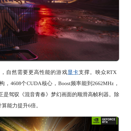
，自然需要更高性能的游戏
显卡
支撑。映众RTX
ll架构，4608个CUDA核心，Boost频率能到2662MHz，
技术，正是驾驭《混音青春》梦幻画面的顺滑高帧利器。除
，计算能力提升6倍。