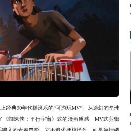
典90年代摇滚乐的“可游玩MV”。从迷幻的垒球
了《蜘蛛侠：平行宇宙》式的漫画质感、MV式剪辑
手踏入的青春电影。它不追求硬核操作，而是靠情绪