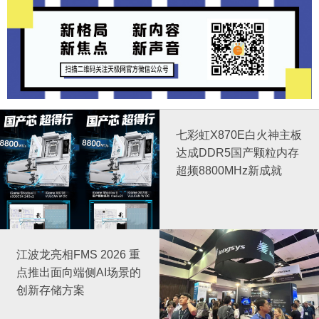
七彩虹X870E白火神主板
达成DDR5国产颗粒内存
超频8800MHz新成就
江波龙亮相FMS 2026 重
点推出面向端侧AI场景的
创新存储方案