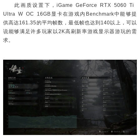
此画质设置下，iGame GeForce RTX 5060 Ti
Ultra W OC 16GB显卡在游戏内Benchmark中能够提
供高达161.35的平均帧数，最低帧也达到140以上，可以
说能够满足许多玩家以2K高刷新率游戏显示器游玩的需
求。