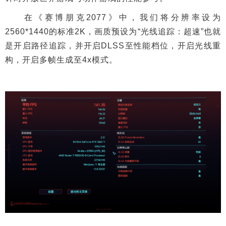
在《赛博朋克2077》中，我们将分辨率设为
2560*1440的标准2K，画质预设为“光线追踪：超速”也就
是开启路径追踪，并开启DLSS至性能档位，开启光线重
构，开启多帧生成至4x模式。