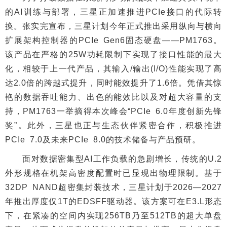
的AI训练与部署，三星正加速推进PCIe接口的代际转
换。张实完宣布，三星计划今年正式推出采用纵向与横向
扩展架构控制器的PCIe Gen6固态硬盘——PM1763。
该产品在严格的25W功耗限制下实现了接口性能的最大
化，相较于上一代产品，其输入/输出(I/O)性能实现了高
达2.0倍的跨越式提升，同时能效提升了1.6倍。凭借其惊
艳的数据吞吐能力、出色的能效比以及对超大容量的支
持，PM1763一举摘得本次峰会“PCIe 6.0年度创新先锋
奖”。此外，三星也正与生态伙伴紧密合作，积极推进
PCIe 7.0及未来PCIe 8.0的技术储备与产品预研。
面对数据密集型AI工作负载的急剧增长，传统的U.2
外形规格在机架高密度配置时已显现出物理限制。基于
32DP NAND超密集封装技术，三星计划于2026—2027
年推出厚度仅1T的EDSFF驱动器。该方案可在E3.L形态
下，在紧凑的空间内实现256TB乃至512TB的超大单盘