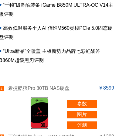
“千帧”级潮酷装备 iGame B850M ULTRA-OC V14主
板评测
高效低温服务个人AI 佰维M560灵梭PCIe 5.0固态硬
盘评测
“Ultra新品”全覆盖 主板新势力品牌七彩虹战斧
B860M超级黑刃评测
￥8599
希捷酷狼Pro 30TB NAS硬盘
1
参数
图片
评测