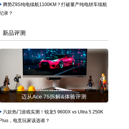
腾势Z9S纯电续航1100KM？打破量产纯电轿车续航
纪录？
新品评测
迈从Ace 75拆解&体验评测
六款热门游戏实测！锐龙5 9600X vs Ultra 5 250K
Plus，电竞玩家该选谁？