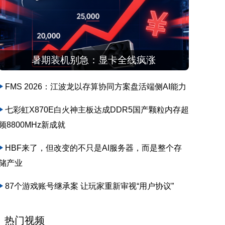
暑期装机别急：显卡全线疯涨
FMS 2026：江波龙以存算协同方案盘活端侧AI能力
七彩虹X870E白火神主板达成DDR5国产颗粒内存超
频8800MHz新成就
HBF来了，但改变的不只是AI服务器，而是整个存
储产业
87个游戏账号继承案 让玩家重新审视“用户协议”
热门视频