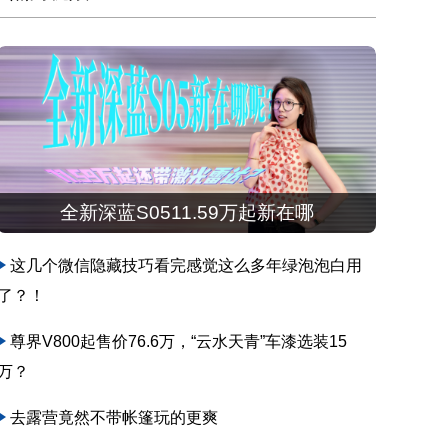
全新深蓝S0511.59万起新在哪
这几个微信隐藏技巧看完感觉这么多年绿泡泡白用
了？！
尊界V800起售价76.6万，“云水天青”车漆选装15
万？
去露营竟然不带帐篷玩的更爽