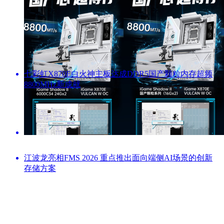
七彩虹X870E白火神主板达成DDR5国产颗粒内存超频
8800MHz新成就
江波龙亮相FMS 2026 重点推出面向端侧AI场景的创新
存储方案