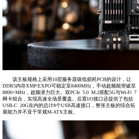
该主板规格上采用10层服务器级低损耗PCB的设计，让
DDR5内存XMP/EXPO可稳定至8400MHz，手动超频能突破至
8800+MHz，超频潜力巨大。双PCIe 5.0 M.2搭配5G与Wi-Fi 7
网卡组合，实现高速全场景覆盖。后置I/O接口还提供了包括
USB-C 20G在内的总计8个USB高速接口，整张主板的综合拓
展能力并不亚于常规M-ATX主板。