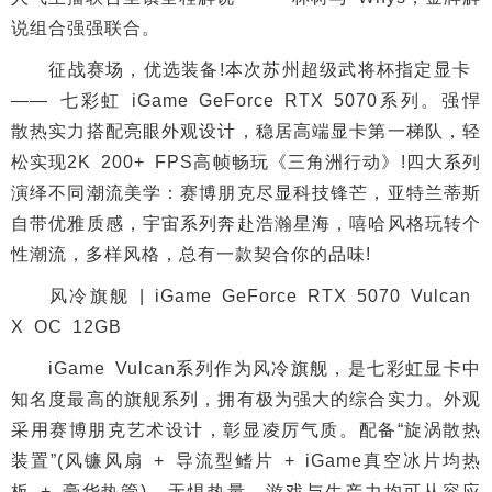
说组合强强联合。
征战赛场，优选装备!本次苏州超级武将杯指定显卡
—— 七彩虹 iGame GeForce RTX 5070系列。强悍
散热实力搭配亮眼外观设计，稳居高端显卡第一梯队，轻
松实现2K 200+ FPS高帧畅玩《三角洲行动》!四大系列
演绎不同潮流美学：赛博朋克尽显科技锋芒，亚特兰蒂斯
自带优雅质感，宇宙系列奔赴浩瀚星海，嘻哈风格玩转个
性潮流，多样风格，总有一款契合你的品味!
风冷旗舰 | iGame GeForce RTX 5070 Vulcan
X OC 12GB
iGame Vulcan系列作为风冷旗舰，是七彩虹显卡中
知名度最高的旗舰系列，拥有极为强大的综合实力。外观
采用赛博朋克艺术设计，彰显凌厉气质。配备“旋涡散热
装置”(风镰风扇 + 导流型鳍片 + iGame真空冰片均热
板 + 豪华热管)，无惧热量，游戏与生产力均可从容应