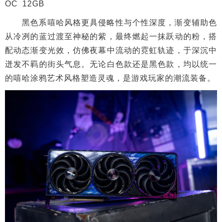
OC 12GB
黑色系嘻哈风格更具侵略性与个性深度，渐变辅助色
从冷冽的蓝过渡至神秘的紫，最终燃起一抹跃动的粉，搭
配动态渐变光效，仿佛夜幕中流动的霓虹轨迹，于深沉中
迸发不羁的街头气息。无论白色款还是黑色款，均以统一
的嘻哈涂鸦艺术风格塑造灵魂，是游戏玩家的潮流装备。