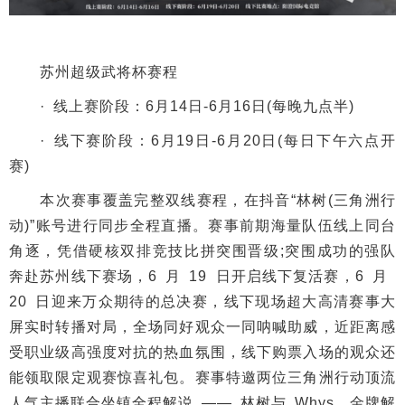
苏州超级武将杯赛程
· 线上赛阶段：6月14日-6月16日(每晚九点半)
· 线下赛阶段：6月19日-6月20日(每日下午六点开
赛)
本次赛事覆盖完整双线赛程，在抖音“林树(三角洲行
动)”账号进行同步全程直播。赛事前期海量队伍线上同台
角逐，凭借硬核双排竞技比拼突围晋级;突围成功的强队
奔赴苏州线下赛场，6 月 19 日开启线下复活赛，6 月
20 日迎来万众期待的总决赛，线下现场超大高清赛事大
屏实时转播对局，全场同好观众一同呐喊助威，近距离感
受职业级高强度对抗的热血氛围，线下购票入场的观众还
能领取限定观赛惊喜礼包。赛事特邀两位三角洲行动顶流
人气主播联合坐镇全程解说 —— 林树与 Whys，金牌解