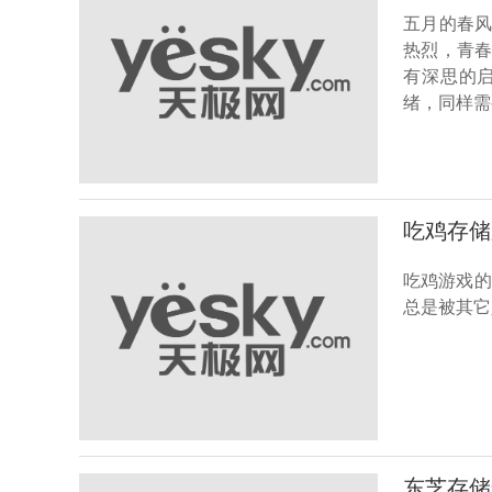
五月的春
热烈，青
有深思的
绪，同样需
吃鸡存储
吃鸡游戏的
总是被其它
东芝存储