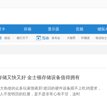
显卡
存储
显示器
音频
键鼠
值说
|
极行天下
发布会
|
大咖秀
|
柠檬派
|
电动知士
鸡存储又快又好 金士顿存储设备值得拥有
大热使的众多玩家熬夜肝!老旧的硬件设备跟不上吃鸡需求，
人不觉明历的狂屠，是不是非常心有不甘，这时