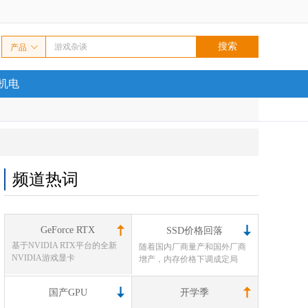
产品
/机电
频道热词
GeForce RTX
SSD价格回落
基于NVIDIA RTX平台的全新
随着国内厂商量产和国外厂商
NVIDIA游戏显卡
增产，内存价格下调成定局
国产GPU
开学季