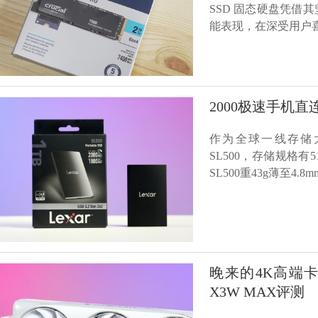
SSD 固态硬盘凭
能表现，在深受用户
2000极速手机直
作为全球一线存储大
SL500，存储规格有
SL500重43g薄至4
晚来的4K高端卡 AX
X3W MAX评测