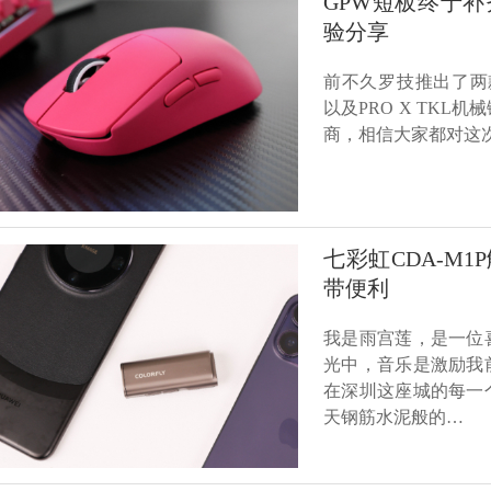
GPW短板终于补
验分享
前不久罗技推出了两款Pr
以及PRO X TK
商，相信大家都对这
七彩虹CDA-M
带便利
我是雨宫莲，是一位
光中，音乐是激励我
在深圳这座城的每一
天钢筋水泥般的…