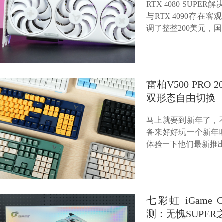
RTX 4080 SUP
与RTX 4090存在客
调了整整200美元，国
雷柏V500 PR
双形态自由切换
马上就要到新年了，
备来好好玩一个新年
体验一下他们最新推出的雷
七彩虹 iGame GeF
测：无愧SUPER