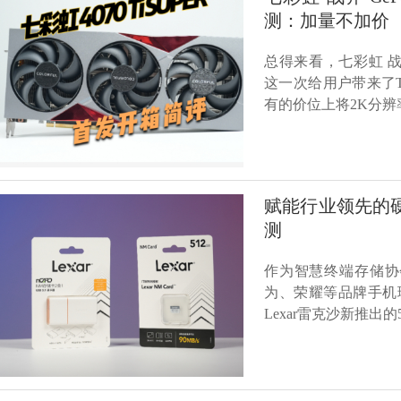
测：加量不加价
总得来看，七彩虹 战斧 Ge
这一次给用户带来了Ti
有的价位上将2K分辨
赋能行业领先的硬件
测
作为智慧终端存储协
为、荣耀等品牌手机理
Lexar雷克沙新推出