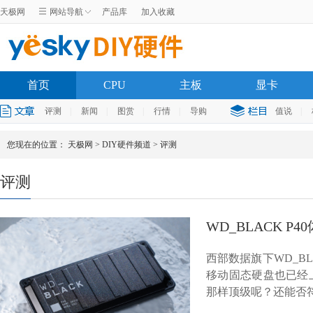
天极网
网站导航
产品库
加入收藏
首页
CPU
主板
显卡
评测
|
新闻
|
图赏
|
行情
|
导购
值说
|
您现在的位置：
天极网
>
DIY硬件频道
>
评测
评测
WD_BLACK 
西部数据旗下WD_BL
移动固态硬盘也已经
那样顶级呢？还能否