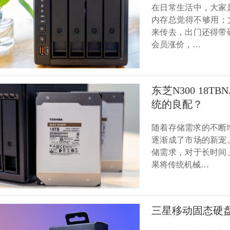
在日常生活中，大家
内存总觉得不够用；
来传去，出门还得带
会员涨价，…
东芝N300 18
统的良配？
随着存储需求的不断
逐渐成了市场的新宠
储需求，对于长时间
果将传统机械…
三星移动固态硬