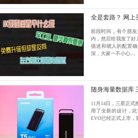
全是套路？ 网
前段时间，有个朋友
内，然后给我发了好
描述和唬人的配置确
深，大家一不小心…
随身海量数据库 
11月14日，三星正
用了全新的设计，此
EVO已经正式上市，