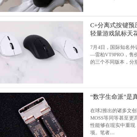
C+分离式按键预压
轻量游戏鼠标天
7月4日，国际知名
—雷柏VT9PRO，
的三个不同版本，分别
“数字生命派”
在球2推出的诸多文
MOSS等同等甚至
性能够在现实中重现
项。笔者…