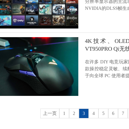
分辨率显示器的主流
NVIDIA的DLSS
4K技术、OL
VT950PRO Q
在许多 DIY 电竞
款操控稳定灵敏、续
于向全球 PC 使用
上一页
1
2
3
4
5
6
7