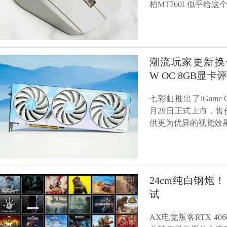
柏MT760L似乎给这
潮流玩家更新换代首选！
W OC 8GB显卡
七彩虹推出了iGame GeF
月29日正式上市，售
供更为优异的视觉效果
24cm纯白钢炮！ 
试
AX电竞叛客RTX 40