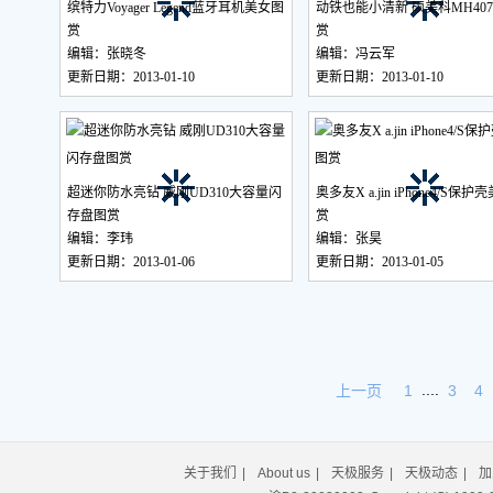
缤特力Voyager Legend蓝牙耳机美女图
动铁也能小清新 硕美科MH40
赏
赏
编辑：张晓冬
编辑：冯云军
更新日期：2013-01-10
更新日期：2013-01-10
超迷你防水亮钻 威刚UD310大容量闪
奥多友X a.jin iPhone4/S保
存盘图赏
赏
编辑：李玮
编辑：张昊
更新日期：2013-01-06
更新日期：2013-01-05
....
上一页
1
3
4
关于我们
|
About us
|
天极服务
|
天极动态
|
加