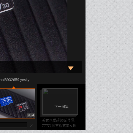
i8932659.yesky
下一图集
20/41
21/41
22
美女也爱超频板 华擎
Z77超频方程式美女图
赏