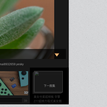
i8932659.yesky
下一图集
32/41
33/41
美女也爱超频板 华擎
Z77超频方程式美女图
赏