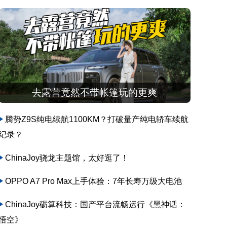
去露营竟然不带帐篷玩的更爽
腾势Z9S纯电续航1100KM？打破量产纯电轿车续航
纪录？
ChinaJoy骁龙主题馆，太好逛了！
OPPO A7 Pro Max上手体验：7年长寿万级大电池
ChinaJoy砺算科技：国产平台流畅运行《黑神话：
悟空》