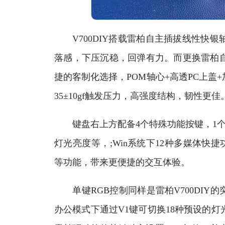
V700DIY搭载雷柏自主插拔线性快银轴，1
落感，下压沉稳，回弹有力。而更换雷柏
捷的客制化选择，POM轴心+高透PC上盖+加
35±10gf触发压力，高强度结构，韧性更佳
键盘右上方配备4个特殊功能按键，1个指
灯光亮度等，;Win系统下12种多媒体快捷
等功能，带来更便捷的交互体验。
单键RGB控制同样是雷柏V700DIY
办公模式下通过V1键可切换18种预设的