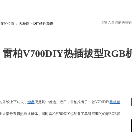
现在的位置：
天极网
>
DIY硬件频道
雷柏V700DIY热插拔型RGB
的外设上下功夫，
键盘
便是其中首选。近日，雷柏推出了一款V700DIY
机械键
大部分五脚热插拔轴体，同时雷柏V700DIY也配备了单键可调的幻彩RGB背