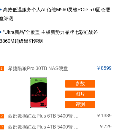
高效低温服务个人AI 佰维M560灵梭PCIe 5.0固态硬
盘评测
“Ultra新品”全覆盖 主板新势力品牌七彩虹战斧
B860M超级黑刃评测
￥8599
希捷酷狼Pro 30TB NAS硬盘
1
参数
图片
评测
￥1389
西部数据红盘Plus 6TB 5400转 256MB SATA3(WD60EFPX)
2
￥729
西部数据红盘Plus 4TB 5400转 256MB SATA3(WD40EFPX)
3