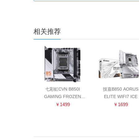
相关推荐
七彩虹CVN B850I
技嘉B850 AORUS
GAMING FROZEN
ELITE WIFI7 ICE
V14
￥1499
￥1699