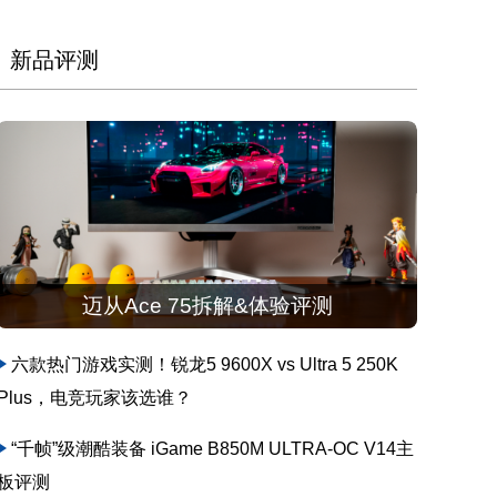
新品评测
迈从Ace 75拆解&体验评测
六款热门游戏实测！锐龙5 9600X vs Ultra 5 250K
Plus，电竞玩家该选谁？
“千帧”级潮酷装备 iGame B850M ULTRA-OC V14主
板评测