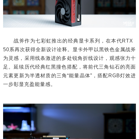
战斧作为七彩虹推出的经典显卡系列，在本代RTX
50系再次获得全新设计诠释。显卡外甲以黑铁色金属战斧
为灵感，采用线条激进的多处锐角折线设计，观感张力十
足。延续历代经典红黑撞色搭配，将前代三角钻石的亮面
元素更新为半透材质的三角“能量晶体”，搭配RGB灯效进
一步彰显充盈能量感。