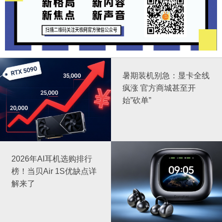
暑期装机别急：显卡全线
疯涨 官方商城甚至开
始”砍单”
2026年AI耳机选购排行
榜！当贝Air 1S优缺点详
解来了