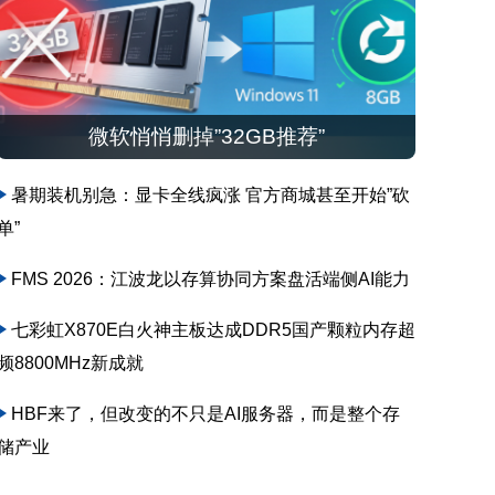
微软悄悄删掉”32GB推荐”
暑期装机别急：显卡全线疯涨 官方商城甚至开始”砍
单”
FMS 2026：江波龙以存算协同方案盘活端侧AI能力
七彩虹X870E白火神主板达成DDR5国产颗粒内存超
频8800MHz新成就
HBF来了，但改变的不只是AI服务器，而是整个存
储产业