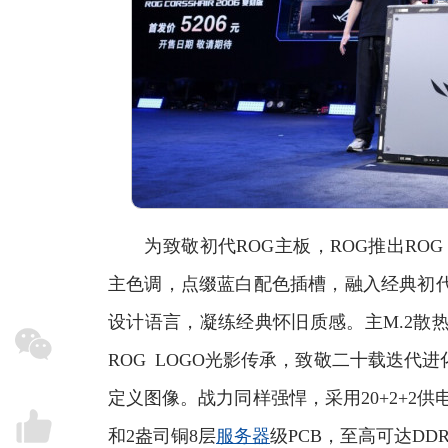
为致敬初代ROG主板，ROG推出ROG C
主色调，点缀蓝白配色插槽，融入经典初代
设计语言，凝练经典怀旧质感。主M.2散热
ROG LOGO光影传承，致敬二十载迭代
定义图像。战力同样强悍，采用20+2+2供电模组
和2盎司铜8层
服务器
级PCB，至高可达DDR5