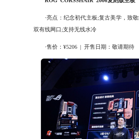
ROG CORSSHAIR 2006复刻版主板
·亮点：纪念初代主板;复古美学，致敬经典;2英
双有线网口;支持无线水冷
·售价：¥5206 | 开售日期：敬请期待