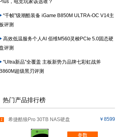
Plus，电竞玩家该选谁？
“千帧”级潮酷装备 iGame B850M ULTRA-OC V14主
板评测
高效低温服务个人AI 佰维M560灵梭PCIe 5.0固态硬
盘评测
“Ultra新品”全覆盖 主板新势力品牌七彩虹战斧
B860M超级黑刃评测
热门产品排行榜
￥8599
希捷酷狼Pro 30TB NAS硬盘
1
参数