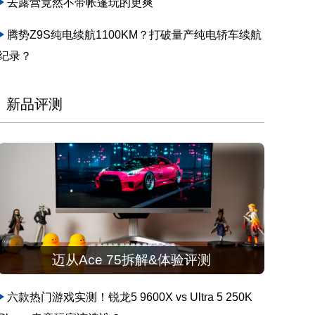
去露营竟然不带帐篷玩的更爽
腾势Z9S纯电续航1100KM？打破量产纯电轿车续航
纪录？
新品评测
迈从Ace 75拆解&体验评测
六款热门游戏实测！锐龙5 9600X vs Ultra 5 250K