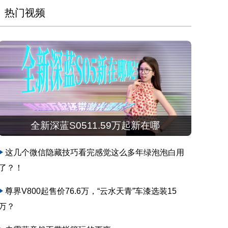
热门视频
全新深蓝S0511.59万起新在哪
这几个微信隐藏技巧看完感觉这么多年绿泡泡白用
了？！
尊界V800起售价76.6万，“云水天青”车漆选装15
万？