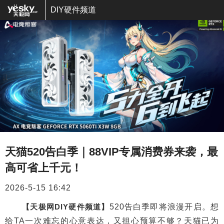
DIY硬件频道
天猫520告白季｜88VIP专属消费券来袭，最
高可省上千元！
2026-5-15 16:42
【天极网DIY硬件频道】
520告白季即将浪漫开启。想
给TA一次难忘的心意表达，又担心预算不够？天猫已为