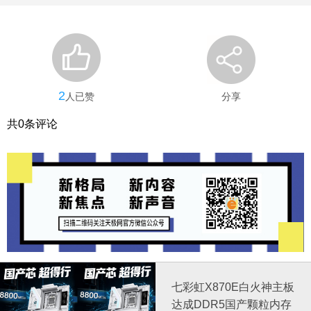
2
人已赞
分享
共
0
条评论
七彩虹X870E白火神主板
达成DDR5国产颗粒内存