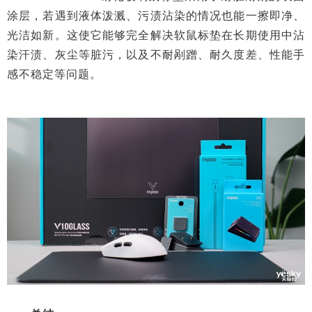
涂层，若遇到液体泼溅、污渍沾染的情况也能一擦即净、
光洁如新。这使它能够完全解决软鼠标垫在长期使用中沾
染汗渍、灰尘等脏污，以及不耐剐蹭、耐久度差、性能手
感不稳定等问题。