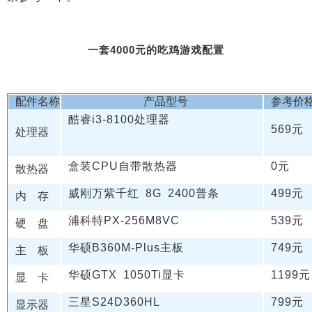
一套4000元的吃鸡游戏配置
配件名称
产品型号
参考价
酷睿i3-8100处理器
569元
处理器
盒装CPU自带散热器
0元
散热器
威刚万紫千红 8G 2400普条
499元
内 存
浦科特PX-256M8VC
539元
硬 盘
华硕B360M-Plus主板
749元
主 板
华硕GTX 1050Ti显卡
1199元
显 卡
三星S24D360HL
799元
显示器